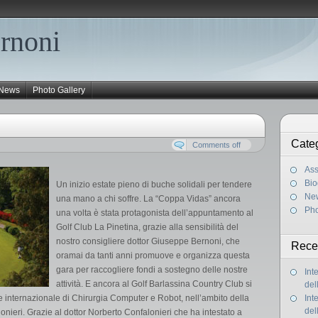
rnoni
News
Photo Gallery
Cate
Comments off
Ass
Bio
Un inizio estate pieno di buche solidali per tendere
Ne
una mano a chi soffre. La “Coppa Vidas” ancora
Pho
una volta è stata protagonista dell’appuntamento al
Golf Club La Pinetina, grazie alla sensibilità del
nostro consigliere dottor Giuseppe Bernoni, che
Rece
oramai da tanti anni promuove e organizza questa
gara per raccogliere fondi a sostegno delle nostre
Int
attività. E ancora al Golf Barlassina Country Club si
del
ne internazionale di Chirurgia Computer e Robot, nell’ambito della
Int
del
ieri. Grazie al dottor Norberto Confalonieri che ha intestato a