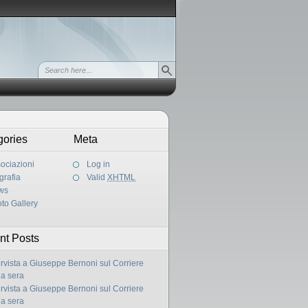
gories
Meta
ociazioni
Log in
grafia
Valid
XHTML
ws
to Gallery
nt Posts
ervista a Giuseppe Bernoni sul Corriere
la sera
ervista a Giuseppe Bernoni sul Corriere
la sera