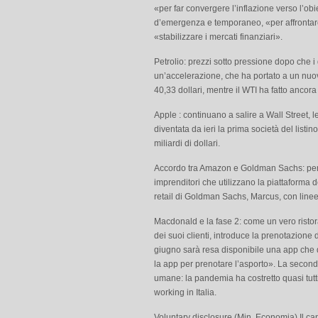
«per far convergere l’inflazione verso l’ob
d’emergenza e temporaneo, «per affrontare
«stabilizzare i mercati finanziari».
Petrolio: prezzi sotto pressione dopo che i
un’accelerazione, che ha portato a un nuov
40,33 dollari, mentre il WTI ha fatto ancora
Apple : continuano a salire a Wall Street, le
diventata da ieri la prima società del listi
miliardi di dollari.
Accordo tra Amazon e Goldman Sachs: per il
imprenditori che utilizzano la piattaforma d
retail di Goldman Sachs, Marcus, con linee d
Macdonald e la fase 2: come un vero ristor
dei suoi clienti, introduce la prenotazione d
giugno sarà resa disponibile una app che dar
la app per prenotare l’asporto». La secon
umane: la pandemia ha costretto quasi tutt
working in Italia.
Voluntary disclosure (Min. Economia) Il can