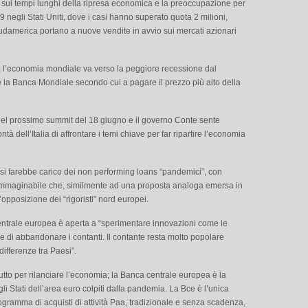
e sui tempi lunghi della ripresa economica e la preoccupazione per
negli Stati Uniti, dove i casi hanno superato quota 2 milioni,
udamerica portano a nuove vendite in avvio sui mercati azionari
 l’economia mondiale va verso la peggiore recessione dal
 la Banca Mondiale secondo cui a pagare il prezzo più alto della
 del prossimo summit del 18 giugno e il governo Conte sente
ntà dell’Italia di affrontare i temi chiave per far ripartire l’economia
i farebbe carico dei non performing loans “pandemici”, con
a immaginabile che, similmente ad una proposta analoga emersa in
’opposizione dei “rigoristi” nord europei.
ntrale europea è aperta a “sperimentare innovazioni come le
ne di abbandonare i contanti. Il contante resta molto popolare
ifferenze tra Paesi”.
tutto per rilanciare l’economia; la Banca centrale europea è la
gli Stati dell’area euro colpiti dalla pandemia. La Bce è l’unica
gramma di acquisti di attività Paa, tradizionale e senza scadenza,