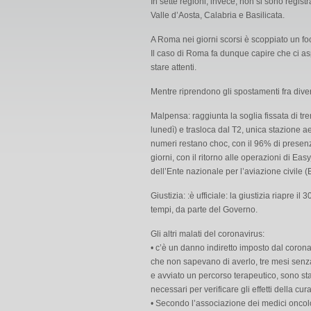
In sette regioni, invece, non si sono regist
Valle d’Aosta, Calabria e Basilicata.
A Roma nei giorni scorsi è scoppiato un fo
Il caso di Roma fa dunque capire che ci as
stare attenti.
Mentre riprendono gli spostamenti fra diver
Malpensa: raggiunta la soglia fissata di tr
lunedì) e trasloca dal T2, unica stazione a
numeri restano choc, con il 96% di presenz
giorni, con il ritorno alle operazioni di Ea
dell’Ente nazionale per l’aviazione civile (
Giustizia: :è ufficiale: la giustizia riapre il
tempi, da parte del Governo.
Gli altri malati del coronavirus:
• c’è un danno indiretto imposto dal corona
che non sapevano di averlo, tre mesi senza
e avviato un percorso terapeutico, sono stati
necessari per verificare gli effetti della cura
• Secondo l’associazione dei medici oncolo