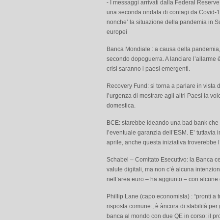
- I messaggi arrivati dalla Federal Reserv
una seconda ondata di contagi da Covid-19 
nonche’ la situazione della pandemia in S
europei
Banca Mondiale : a causa della pandemia,
secondo dopoguerra. A lanciare l’allarme è
crisi saranno i paesi emergenti.
Recovery Fund: si torna a parlare in vista
l’urgenza di mostrare agli altri Paesi la volo
domestica.
BCE: starebbe ideando una bad bank che s
l’eventuale garanzia dell’ESM. E’ tuttavi
aprile, anche questa iniziativa troverebbe l
Schabel – Comitato Esecutivo: la Banca ce
valute digitali, ma non c’è alcuna intenzio
nell’area euro – ha aggiunto – con alcune d
Phillip Lane (capo economista) : “pronti a 
risposta comune:, è àncora di stabilità per 
banca al mondo con due QE in corso: il pro