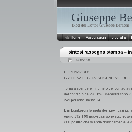
Giuseppe Be
Blog del Dottor Giuseppe Bernoni
Home
Associazioni
Biografia
sintesi rassegna stampa – in
11/06/2020
CORONAVIRUS
IN ATTESA DEGLI STATI GENERALI DEL
Torna a scendere il numero dei contagiati i
del contagio dello 0,1%. I deceduti sono 71,
249 persone, meno 14.
È in Lombardia la metà dei nuovi casi itali
erano 192. I 99 nuovi casi sono stati trovat
casi positivi che scende drasticamente: è d