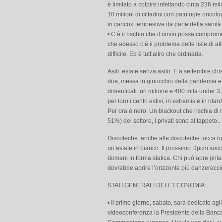
è limitato a colpire infettando circa 236 mi
10 milioni di cittadini con patologie onco
in carico» tempestiva da parte della sanità
• C’è il rischio che il rinvio possa comprome
che adesso c’è il problema delle liste di att
difficile. Ed è tutt’altro che ordinaria.
Asili: estate senza asilo. E a settembre chis
due, messa in ginocchio dalla pandemia e sen
dimenticati: un milione e 400 mila under 3
per loro i centri estivi, in extremis e in ri
Per ora è nero. Un blackout che rischia di me
51%) del settore, i privati sono al tappeto..
Discoteche: anche alle discoteche tocca ri
un’estate in bianco. Il prossimo Dpcm socc
domani in forma statica. Chi può apre (inta
dovrebbe aprire l’orizzonte più danzereccio
STATI GENERALI DELL’ECONOMIA
• Il primo giorno, sabato, sarà dedicato agl
videoconferenza la Presidente della Banca