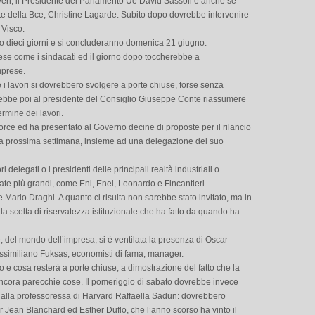
n, il Presidente del Parlamento Ue David Sassoli e anche se
te della Bce, Christine Lagarde. Subito dopo dovrebbe intervenire
 Visco.
no dieci giorni e si concluderanno domenica 21 giugno.
intese come i sindacati ed il giorno dopo toccherebbe a
mprese.
e i lavori si dovrebbero svolgere a porte chiuse, forse senza
ebbe poi al presidente del Consiglio Giuseppe Conte riassumere
rmine dei lavori.
force ed ha presentato al Governo decine di proposte per il rilancio
lla prossima settimana, insieme ad una delegazione del suo
 delegati o i presidenti delle principali realtà industriali o
ipate più grandi, come Eni, Enel, Leonardo e Fincantieri.
e Mario Draghi. A quanto ci risulta non sarebbe stato invitato, ma in
 la scelta di riservatezza istituzionale che ha fatto da quando ha
, del mondo dell’impresa, si è ventilata la presenza di Oscar
Massimiliano Fuksas, economisti di fama, manager.
 e cosa resterà a porte chiuse, a dimostrazione del fatto che la
ncora parecchie cose. Il pomeriggio di sabato dovrebbe invece
dalla professoressa di Harvard Raffaella Sadun: dovrebbero
r Jean Blanchard ed Esther Duflo, che l’anno scorso ha vinto il