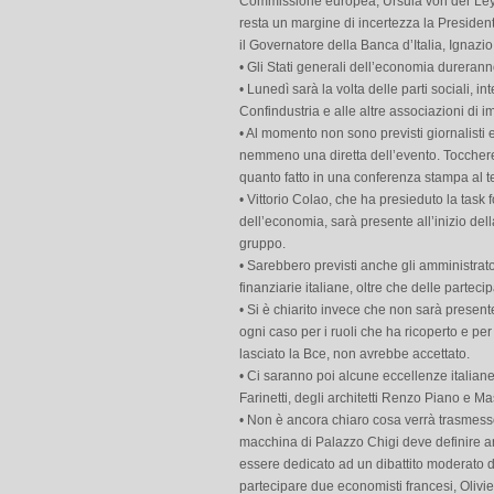
Commissione europea, Ursula von der Leye
resta un margine di incertezza la Presiden
il Governatore della Banca d’Italia, Ignazio
• Gli Stati generali dell’economia dureran
• Lunedì sarà la volta delle parti sociali, 
Confindustria e alle altre associazioni di i
• Al momento non sono previsti giornalisti 
nemmeno una diretta dell’evento. Toccher
quanto fatto in una conferenza stampa al te
• Vittorio Colao, che ha presieduto la task 
dell’economia, sarà presente all’inizio de
gruppo.
• Sarebbero previsti anche gli amministratori
finanziarie italiane, oltre che delle partec
• Si è chiarito invece che non sarà present
ogni caso per i ruoli che ha ricoperto e per
lasciato la Bce, non avrebbe accettato.
• Ci saranno poi alcune eccellenze italiane
Farinetti, degli architetti Renzo Piano e 
• Non è ancora chiaro cosa verrà trasmesso
macchina di Palazzo Chigi deve definire a
essere dedicato ad un dibattito moderato 
partecipare due economisti francesi, Olivie