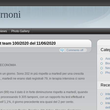
rnoni
News
Photo Gallery
t team 100/2020 del 11/06/2020
Cate
Comments off
Ass
Bio
L’ECONOMIA
Ne
Pho
n un giorno. Sono 202 in più rispetto a martedì per una crescita
 martedì ne erano stati registrati 79, in terapia intensiva ci sono
Rece
ani (99) ma il dato è in forte diminuzione rispetto a martedì, quando
Int
i processando 9.305 tamponi, con un rapporto tra test effettuati e
del
ell’1,1%, il giorno precedente era quasi del 2 per cento.
Int
del