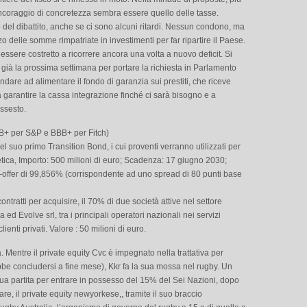
o ancoraggio di concretezza sembra essere quello delle tasse.
 del dibattito, anche se ci sono alcuni ritardi. Nessun condono, ma
izzo delle somme rimpatriate in investimenti per far ripartire il Paese.
e essere costretto a ricorrere ancora una volta a nuovo deficit. Si
e già la prossima settimana per portare la richiesta in Parlamento
are ad alimentare il fondo di garanzia sui prestiti, che riceve
 garantire la cassa integrazione finché ci sarà bisogno e a
issesto.
B+ per S&P e BBB+ per Fitch)
 suo primo Transition Bond, i cui proventi verranno utilizzati per
etica, Importo: 500 milioni di euro; Scadenza: 17 giugno 2030;
offer di 99,856% (corrispondente ad uno spread di 80 punti base
tratti per acquisire, il 70% di due società attive nel settore
a ed Evolve srl, tra i principali operatori nazionali nei servizi
lienti privati. Valore : 50 milioni di euro.
ica. Mentre il private equity Cvc è impegnato nella trattativa per
trebbe concludersi a fine mese), Kkr fa la sua mossa nel rugby. Un
ua partita per entrare in possesso del 15% del Sei Nazioni, dopo
re, il private equity newyorkese,, tramite il suo braccio