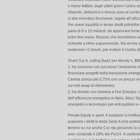
o meno fattibili, degli ultimi giorni l’unic
Aliquote, detrazioni e bonus sono al centro
sì alla voluntary disclosure. legata all’util
Per avere liquidità in tempi stretti potrebb
parla di 8 o 10 miliardi. da approvare fors
entro fine mese. Risorse che dovrebbero and
richieste a ritmo esponenziale. Ma anche a
sostenere i Comuni, per evitare il rischio d
Snam S.p.A. (rating Baa2 per Moody’s, BB
1. ha concluso con successo l’emissione del
finanziare progetti nella transizione energ
Cedola annua del 0,75% con un prezzo re-
sul mid swap di riferimento).
2. Ha firmato con Gemma e Fen Energia i con
dell’efficienza energetica in Italia, Mieci Sp
energetici e tecnologici per enti pubblici e c
Private Equity e sport. Il sodalizio si fortif
acquisire i diritti tv della Serie A (che po
terreno su cui anche Cvc sta giocando la s
aver comprato il 28% del Pro14. In particola