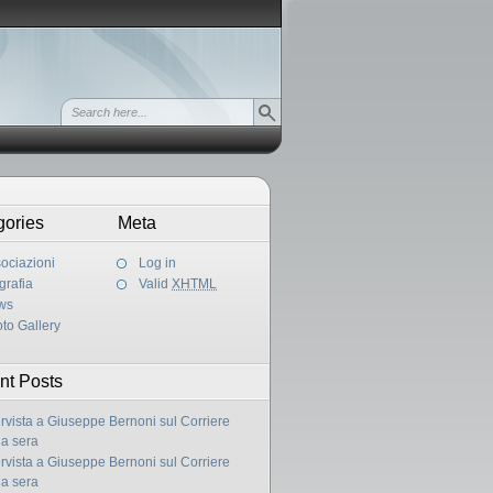
gories
Meta
ociazioni
Log in
grafia
Valid
XHTML
ws
to Gallery
nt Posts
ervista a Giuseppe Bernoni sul Corriere
la sera
ervista a Giuseppe Bernoni sul Corriere
la sera