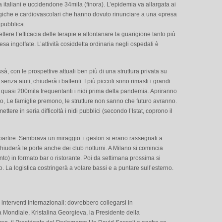
la italiani e uccidendone 34mila (finora). L’epidemia va allargata ai
logiche e cardiovascolari che hanno dovuto rinunciare a una «presa
 pubblica.
ttere l’efficacia delle terapie e allontanare la guarigione tanto più
esa ingolfate. L’attività cosiddetta ordinaria negli ospedali è
sà, con le prospettive attuali ben più di una struttura privata su
za aiuti, chiuderà i battenti. I più piccoli sono rimasti i grandi
, quasi 200mila frequentanti i nidi prima della pandemia. Apriranno
tardo, Le famiglie premono, le strutture non sanno che futuro avranno.
ttere in seria difficoltà i nidi pubblici (secondo l’Istat, coprono il
partire. Sembrava un miraggio: i gestori si erano rassegnati a
hiuderà le porte anche dei club notturni. A Milano si comincia
nto) in formato bar o ristorante. Poi da settimana prossima si
. La logistica costringerà a volare bassi e a puntare sull’esterno.
i interventi internazionali: dovrebbero collegarsi in
 Mondiale, Kristalina Georgieva, la Presidente della