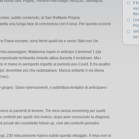
rati nuovi casi: Puglia, Trentino-Alto Adige, Abruzzo, Sardegna,
Il 
eur
Ber
colaio, subito contenuto, al San Raffaele Pisana.
Liv
petta una lunga fase di convivenza con il virus. Per questo occorre
Pro
sin
del
si Paesi europei, sono fermi quelli da e verso Stati non Ue.
emila passeggeri, Malpensa riapre in anticipo il terminal 1 (da
eroportuale lombarda rimasto attiva durante il lockdown. Ma i
e in meno in aeroporto rispetto al periodo pre-Covid. E tra quattro
syjet, dovrebbe più che raddoppiare. Manca soltanto il via libera
Enac).
 30 giugno. Salvo ripensamenti, o addirittura tentativi di anticipare i
virus ai pazienti di tumore. Tre mesi senza screening per quelli
 controlli per quelli che invece, dopo aver conosciuto la diagnosi
 privati del cosiddetto follow up, cioè dei controlli periodici
.
gi, 230 mila persone hanno subito questo oltraggio. Il virus non si