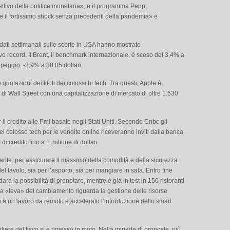
iettivo della politica monetaria», e il programma Pepp,
 il fortissimo shock senza precedenti della pandemia» e
 dati settimanali sulle scorte in USA hanno mostrato
o record. Il Brent, il benchmark internazionale, è sceso del 3,4% a
 peggio, -3,9% a 38,05 dollari.
 quotazioni dei titoli dei colossi hi tech. Tra questi, Apple è
no di Wall Street con una capitalizzazione di mercato di oltre 1.530
 credito alle Pmi basate negli Stati Uniti. Secondo Cnbc gli
el colosso tech per le vendite online riceveranno inviti dalla banca
i credito fino a 1 milione di dollari.
ante. per assicurare il massimo della comodità e della sicurezza
el tavolo, sia per l’asporto, sia per mangiare in sala. Entro fine
à la possibilità di prenotare, mentre è già in test in 150 ristoranti
da «leva» del cambiamento riguarda la gestione delle risorse
i a un lavoro da remoto e accelerato l’introduzione dello smart
tiere del fisco si è rimesso in moto. Nella miriade di proposte, più