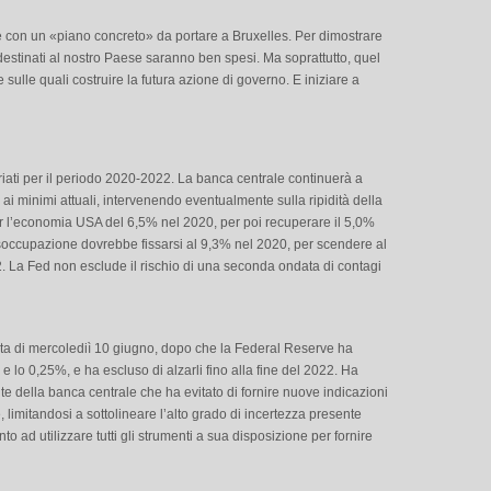
 e con un «piano concreto» da portare a Bruxelles. Per dimostrare
di destinati al nostro Paese saranno ben spesi. Ma soprattutto, quel
sulle quali costruire la futura azione di governo. E iniziare a
iati per il periodo 2020-2022. La banca centrale continuerà a
ai minimi attuali, intervenendo eventualmente sulla ripidità della
 l’economia USA del 6,5% nel 2020, per poi recuperare il 5,0%
disoccupazione dovrebbe fissarsi al 9,3% nel 2020, per scendere al
. La Fed non esclude il rischio di una seconda ondata di contagi
tata di mercolediì 10 giugno, dopo che la Federal Reserve ha
o 0 e lo 0,25%, e ha escluso di alzarli fino alla fine del 2022. Ha
ente della banca centrale che ha evitato di fornire nuove indicazioni
limitandosi a sottolineare l’alto grado di incertezza presente
to ad utilizzare tutti gli strumenti a sua disposizione per fornire