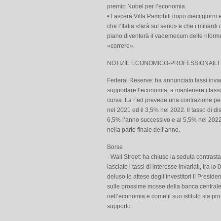
premio Nobel per l’economia.
• Lascerà Villa Pamphili dopo dieci giorni
che l’Italia «farà sul serio» e che i miliar
piano diventerà il vademecum delle riforme 
«correre».
NOTIZIE ECONOMICO-PROFESSIONAILI
Federal Reserve: ha annunciato tassi invar
supportare l’economia, a mantenere i tassi 
curva. La Fed prevede una contrazione per
nel 2021 ed il 3,5% nel 2022. Il tasso di 
6,5% l’anno successivo e al 5,5% nel 2022
nella parte finale dell’anno.
Borse
- Wall Street: ha chiuso la seduta contras
lasciato i tassi di interesse invariati, tra l
deluso le attese degli investitori il Presid
sulle prossime mosse della banca centrale, 
nell’economia e come il suo istituto sia pron
supporto.